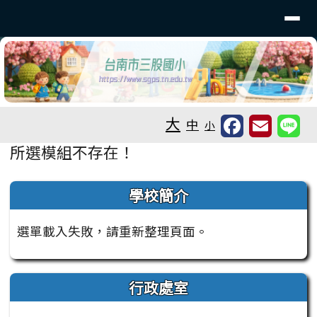
台南市三股國小
導覽列
跳至主內容區
工具列
大
中
小
頁尾區域
主內容區域
所選模組不存在！
左邊區域內容
學校簡介
選單載入失敗，請重新整理頁面。
行政處室